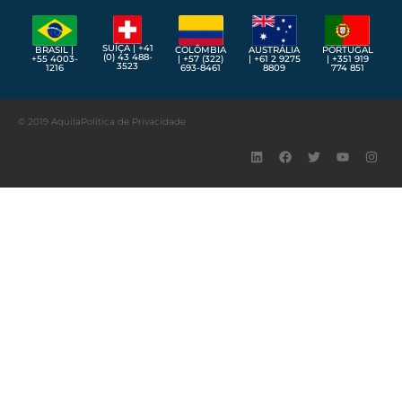
SUÍÇA | +41
BRASIL |
COLÔMBIA
AUSTRÁLIA
PORTUGAL
(0) 43 488-
+55 4003-
| +57 (322)
| +61 2 9275
| +351 919
3523
1216
693-8461
8809
774 851
© 2019 Aquila
Política de Privacidade